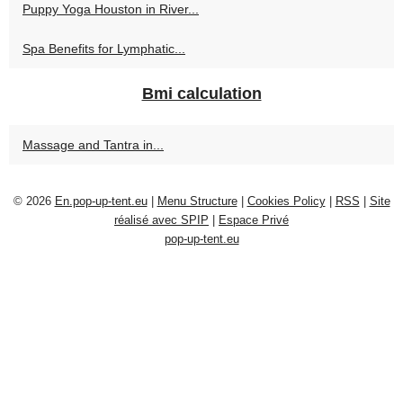
Puppy Yoga Houston in River...
Spa Benefits for Lymphatic...
Bmi calculation
Massage and Tantra in...
© 2026
En.pop-up-tent.eu
|
Menu Structure
|
Cookies Policy
|
RSS
|
Site
réalisé avec SPIP
|
Espace Privé
pop-up-tent.eu